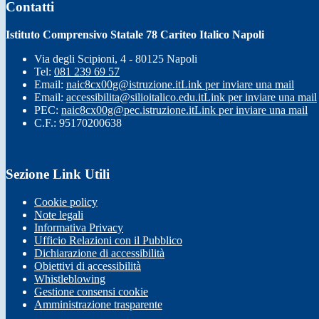
Contatti
Istituto Comprensivo Statale 78 Cariteo Italico Napoli
Via degli Scipioni, 4 - 80125 Napoli
Tel:
081 239 69 57
Email:
naic8cx00g@istruzione.it
Link per inviare una mail
Email:
accessibilita@silioitalico.edu.it
Link per inviare una mail
PEC:
naic8cx00g@pec.istruzione.it
Link per inviare una mail
C.F.: 95170200638
Sezione Link Utili
Cookie policy
Note legali
Informativa Privacy
Ufficio Relazioni con il Pubblico
Dichiarazione di accessibilità
Obiettivi di accessibilità
Whistleblowing
Gestione consensi cookie
Amministrazione trasparente