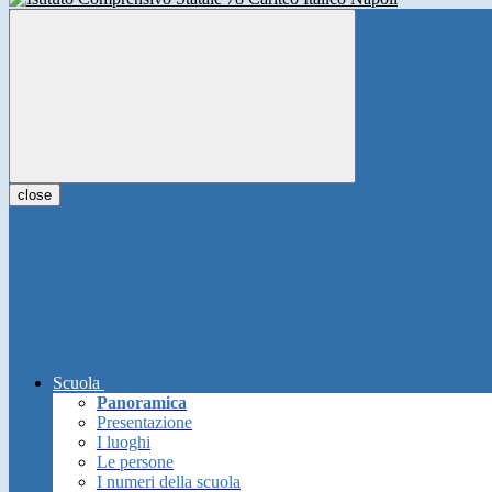
close
Scuola
Panoramica
Presentazione
I luoghi
Le persone
I numeri della scuola