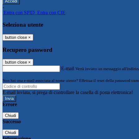
-
Entra con SPID
Entra con CIE
Seleziona utente
button close
×
Recupero password
button close
×
E-mail
Verrà inviato un messaggio all'indirizz
Non hai una e-mail associata al nome utente? Effettua il reset della password tram
E-mail inviata, si prega di controllare la casella di posta elettronica!
Errore
Chiudi
Successo
Chiudi
Informazione