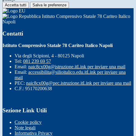
Accetta tutti
Salva le preferenze
Istituto Comprensivo Statale 78 Cariteo Italico
Napoli
Contatti
Istituto Comprensivo Statale 78 Cariteo Italico Napoli
Via degli Scipioni, 4 - 80125 Napoli
Tel:
081 239 69 57
Email:
naic8cx00g@istruzione.it
Link per inviare una mail
Email:
accessibilita@silioitalico.edu.it
Link per inviare una
mail
PEC:
naic8cx00g@pec.istruzione.it
Link per inviare una mail
C.F.: 95170200638
Sezione Link Utili
Cookie policy
Note legali
Informativa Privacy