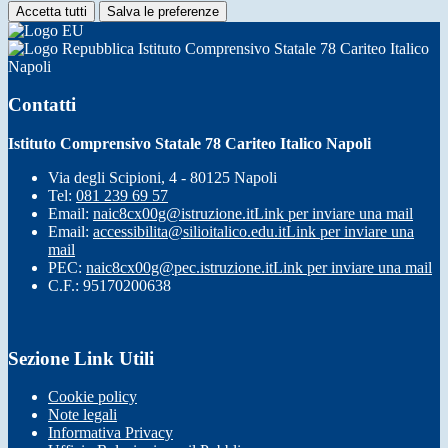
Accetta tutti
Salva le preferenze
Istituto Comprensivo Statale 78 Cariteo Italico
Napoli
Contatti
Istituto Comprensivo Statale 78 Cariteo Italico Napoli
Via degli Scipioni, 4 - 80125 Napoli
Tel:
081 239 69 57
Email:
naic8cx00g@istruzione.it
Link per inviare una mail
Email:
accessibilita@silioitalico.edu.it
Link per inviare una
mail
PEC:
naic8cx00g@pec.istruzione.it
Link per inviare una mail
C.F.: 95170200638
Sezione Link Utili
Cookie policy
Note legali
Informativa Privacy