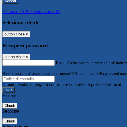
-
Entra con SPID
Entra con CIE
Seleziona utente
button close
×
Recupero password
button close
×
E-mail
Verrà inviato un messaggio all'indirizz
Non hai una e-mail associata al nome utente? Effettua il reset della password tram
E-mail inviata, si prega di controllare la casella di posta elettronica!
Errore
Chiudi
Successo
Chiudi
Informazione