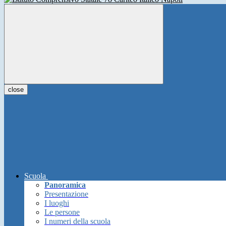
close
Scuola
Panoramica
Presentazione
I luoghi
Le persone
I numeri della scuola